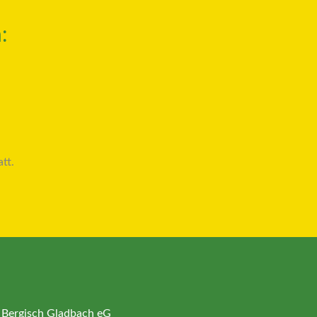
:
tt.
 Bergisch Gladbach eG