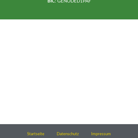
BIC
: GENODED1PAF
Startseite
Datenschutz
Impressum