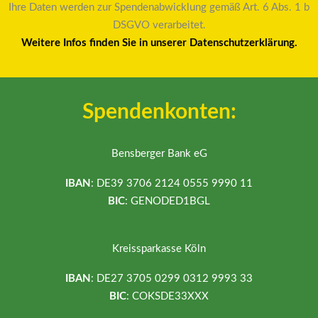
Ihre Daten werden zur Spendenabwicklung gemäß Art. 6 Abs. 1 b
DSGVO verarbeitet.
Weitere Infos finden Sie in unserer Datenschutzerklärung.
Spendenkonten:
Bensberger Bank eG
IBAN
: DE39 3706 2124 0555 9990 11
BIC
: GENODED1BGL
Kreissparkasse Köln
IBAN
: DE27 3705 0299 0312 9993 33
BIC
: COKSDE33XXX