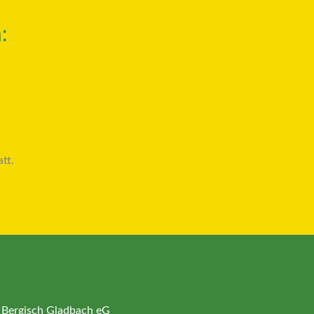
:
tt.
 Bergisch Gladbach eG