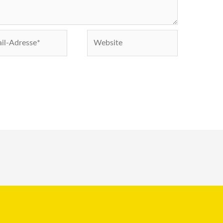
Website
e*