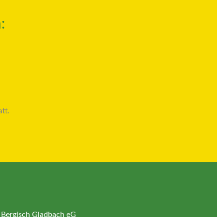
:
tt.
 Bergisch Gladbach eG