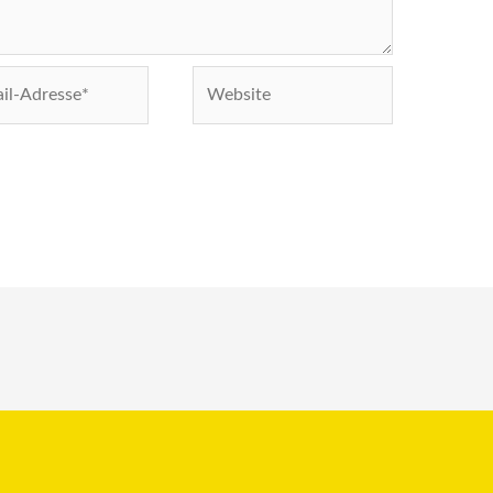
Website
e*