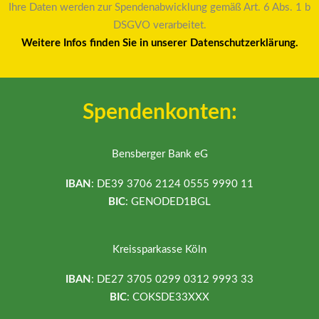
Ihre Daten werden zur Spendenabwicklung gemäß Art. 6 Abs. 1 b
DSGVO verarbeitet.
Weitere Infos finden Sie in unserer Datenschutzerklärung.
Spendenkonten:
Bensberger Bank eG
IBAN
: DE39 3706 2124 0555 9990 11
BIC
: GENODED1BGL
Kreissparkasse Köln
IBAN
: DE27 3705 0299 0312 9993 33
BIC
: COKSDE33XXX