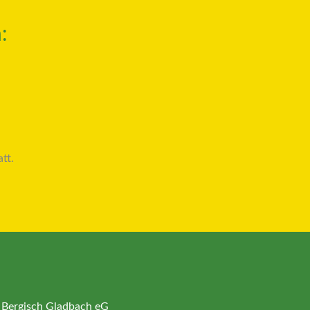
:
tt.
 Bergisch Gladbach eG