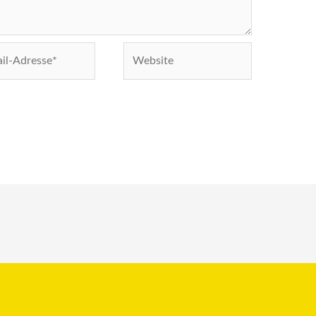
Website
e*