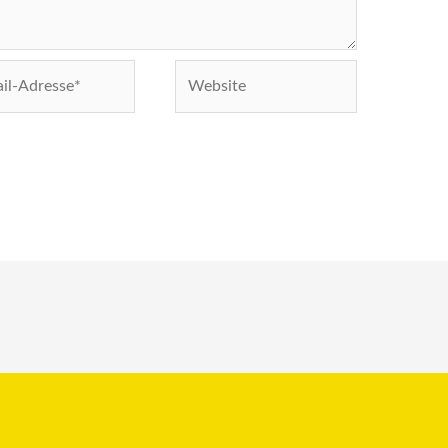
Website
e*