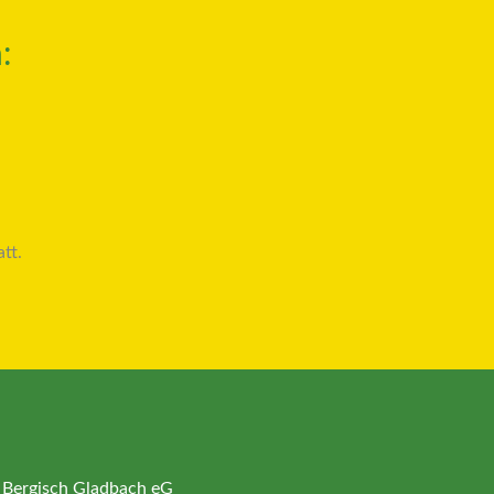
:
tt.
 Bergisch Gladbach eG