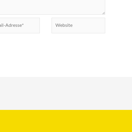
Website
e*