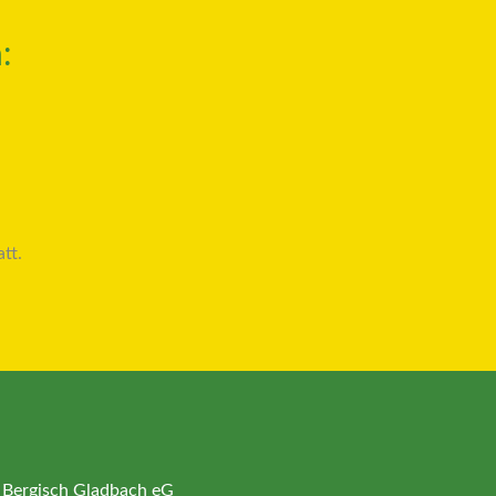
:
tt.
 Bergisch Gladbach eG