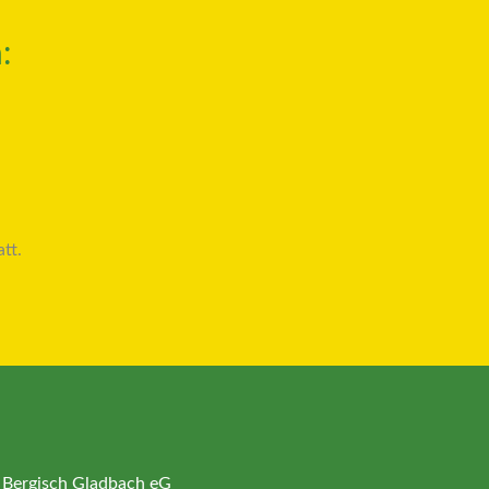
:
tt.
 Bergisch Gladbach eG