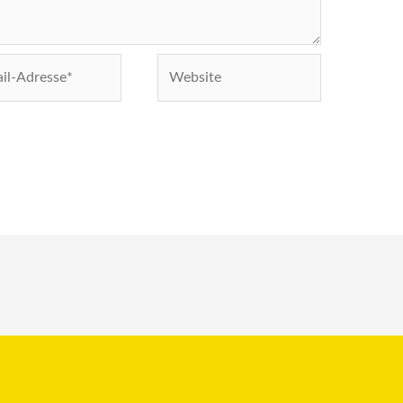
Website
e*