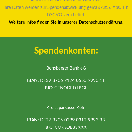
selbstverständlich verschlüsselt statt.
Ihre Daten werden zur Spendenabwicklung gemäß Art. 6 Abs. 1 b
DSGVO verarbeitet.
Weitere Infos finden Sie in unserer Datenschutzerklärung.
Spendenkonten:
Bensberger Bank eG
IBAN
: DE39 3706 2124 0555 9990 11
BIC
: GENODED1BGL
Kreissparkasse Köln
IBAN
: DE27 3705 0299 0312 9993 33
BIC
: COKSDE33XXX