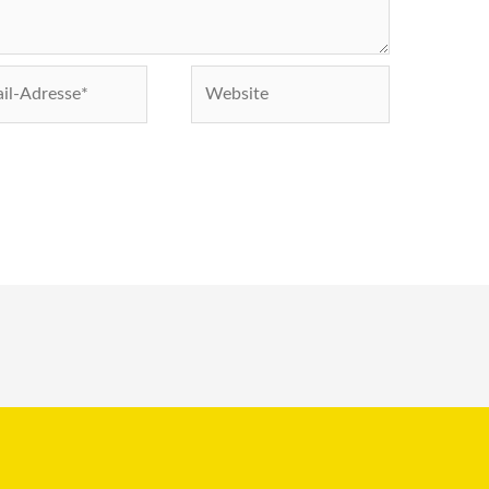
Website
e*