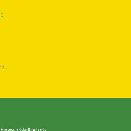
:
tt.
 Bergisch Gladbach eG